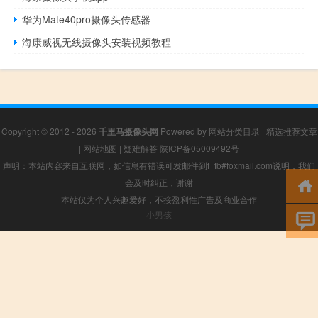
华为Mate40pro摄像头传感器
海康威视无线摄像头安装视频教程
Copyright © 2012 - 2026
千里马摄像头网
Powered by
网站分类目录
|
精选推荐文章
|
网站地图
|
疑难解答
陕ICP备05009492号
声明：本站内容来自互联网，如信息有错误可发邮件到f_fb#foxmail.com说明，我们
会及时纠正，谢谢
本站仅为个人兴趣爱好，不接盈利性广告及商业合作
小男孩