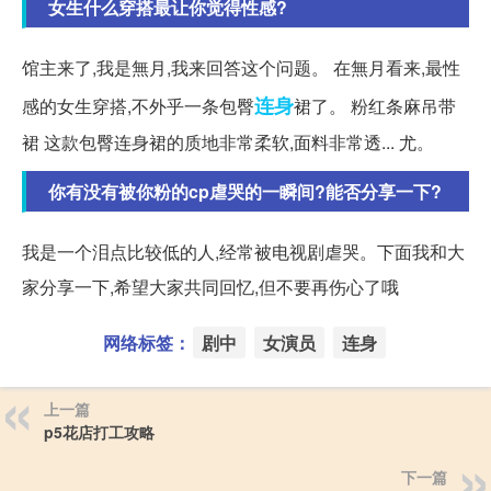
女生什么穿搭最让你觉得性感?
馆主来了,我是無月,我来回答这个问题。 在無月看来,最性
连身
感的女生穿搭,不外乎一条包臀
裙了。 粉红条麻吊带
裙 这款包臀连身裙的质地非常柔软,面料非常透... 尤。
你有没有被你粉的cp虐哭的一瞬间?能否分享一下?
我是一个泪点比较低的人,经常被电视剧虐哭。下面我和大
家分享一下,希望大家共同回忆,但不要再伤心了哦
网络标签：
剧中
女演员
连身
上一篇
p5花店打工攻略
下一篇