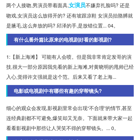
女演员
两个人接吻,男演员带着面具,
不嫌弃扎脸吗? 还是
吻戏,女演员这么放得开的? 还有坡跟凉鞋 女演员抬胳膊就
是腋毛,这么奔放的吗? 邱泽的手,是放错位置... 04。
有什么番外篇比原来的电视剧好看的影视剧?
1:【新上海滩】 可能有人会喷。但是我非常肯定发哥的演
技,很大一部分原因我先看的新上海滩,对黄晓明的甩帅已经
入心,觉得许文强就是这个范。后来又看了老上海...
电影或电视剧中有哪些有趣的穿帮镜头?
细心的观众会发现,影视剧里常会出现“不合理”的情节,甚至
连经典剧都不可避免,爆笑却又无奈。下面就来带大家一起
看看影视剧中那些让人哭笑不得的穿帮镜头。... 0。