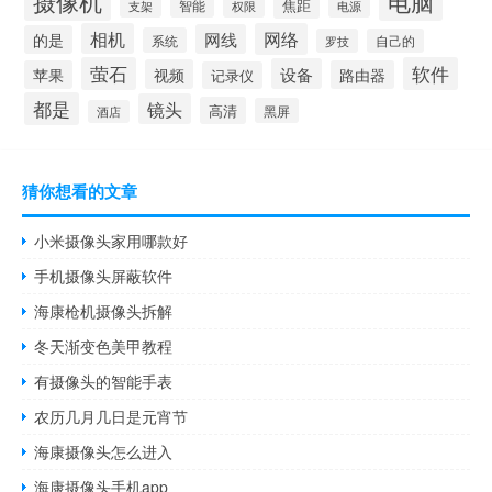
摄像机
电脑
焦距
支架
智能
权限
电源
相机
网络
网线
的是
系统
罗技
自己的
萤石
软件
设备
视频
苹果
路由器
记录仪
都是
镜头
高清
黑屏
酒店
猜你想看的文章
小米摄像头家用哪款好
手机摄像头屏蔽软件
海康枪机摄像头拆解
冬天渐变色美甲教程
有摄像头的智能手表
农历几月几日是元宵节
海康摄像头怎么进入
海康摄像头手机app