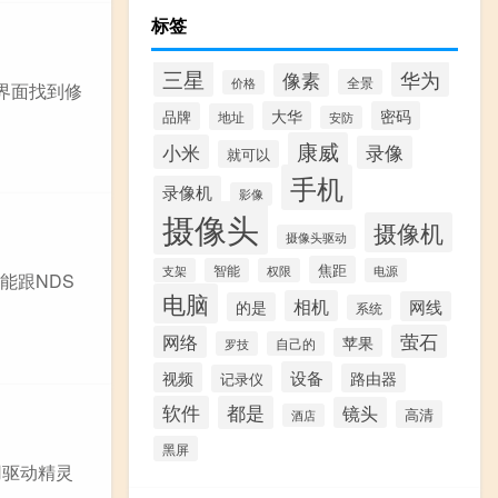
标签
三星
华为
像素
全景
价格
试界面找到修
大华
密码
品牌
地址
安防
康威
小米
录像
就可以
手机
录像机
影像
摄像头
摄像机
摄像头驱动
焦距
支架
智能
权限
电源
能跟NDS
电脑
相机
网线
的是
系统
萤石
网络
苹果
罗技
自己的
设备
视频
路由器
记录仪
软件
都是
镜头
高清
酒店
黑屏
用驱动精灵