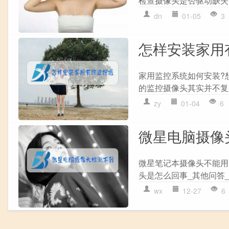
检查摄像头是否驱动缺失。 
dn
01-05
3
怎样安装家用
家用监控系统如何安装?
的监控摄像头其实并不复杂
zy
01-04
6
微星电脑摄像
微星笔记本摄像头不能用了
头是怎么回事_其他问答_
wx
12-27
6