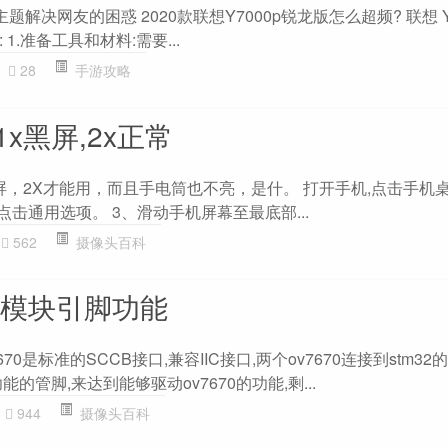
解决网友的困惑 2020款联想Y7000p锐龙版怎么超频? 联想 Y7
1.准备工具和材料:需要...
28
手游攻略
1x黑屏,2x正常
屏，2X才能用，而且手电筒也不亮，是什。 打开手机,点击手机
点击通用选项。 3、滑动手机屏幕至最底部...
562
摄像头百科
像头模块引脚功能
7670是标准的SCCB接口,兼容IIC接口,两个ov7670连接到stm3
的管脚,来达到能够驱动ov7670的功能,剩...
944
摄像头百科