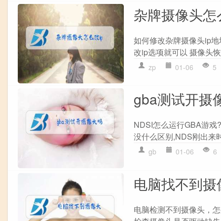
杂牌摄像头怎么
如何修改杂牌摄像头ip地
改ip选项就可以 摄像头恢复
zp
01-06
5
gba测试开摄
NDSI怎么运行GBA游
没什么区别,NDS刚出来时下
gb
01-06
6
电脑找不到摄
电脑检测不到摄像头，怎