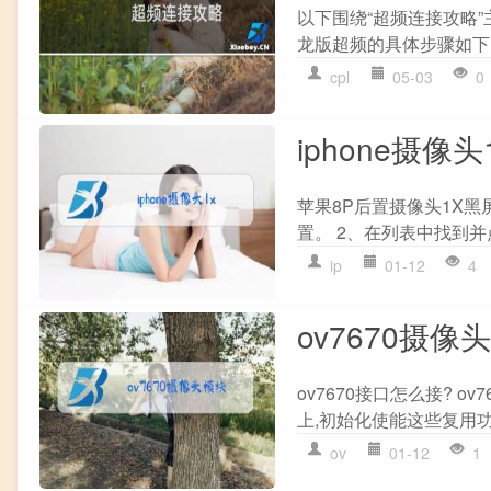
以下围绕“超频连接攻略”主题
龙版超频的具体步骤如下: 
cpl
05-03
0
iphone摄像头
苹果8P后置摄像头1X黑
置。 2、在列表中找到并
ip
01-12
4
ov7670摄
ov7670接口怎么接? ov
上,初始化使能这些复用功能
ov
01-12
1