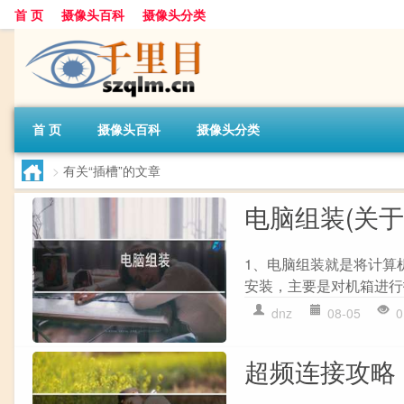
首 页
摄像头百科
摄像头分类
首 页
摄像头百科
摄像头分类
>
有关“插槽”的文章
电脑组装(关于
1、电脑组装就是将计算机
安装，主要是对机箱进行拆
dnz
08-05
0
超频连接攻略