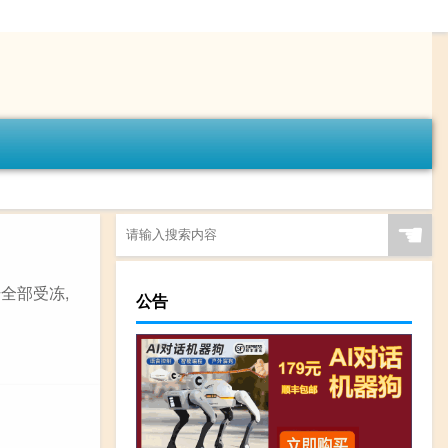
☚
全部受冻,
公告