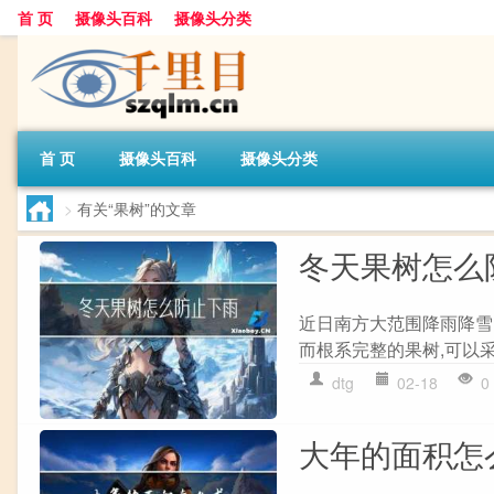
首 页
摄像头百科
摄像头分类
首 页
摄像头百科
摄像头分类
>
有关“果树”的文章
冬天果树怎么
近日南方大范围降雨降雪，
而根系完整的果树,可以采
dtg
02-18
0
大年的面积怎