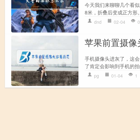
今天我们来聊聊几个看似
8米，折叠后变成正方形。圆
dnd
02-04
0
苹果前置摄像
手机摄像头进灰了，这会
了肯定会影响到手机的拍摄
pg
01-04
1