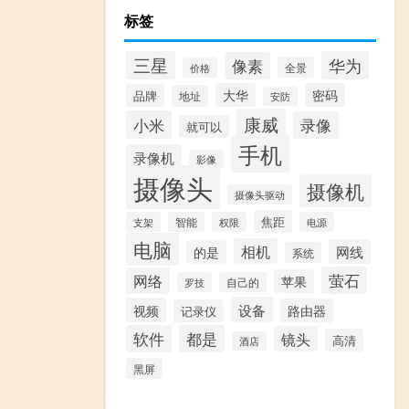
标签
三星
华为
像素
全景
价格
大华
密码
品牌
地址
安防
康威
小米
录像
就可以
手机
录像机
影像
摄像头
摄像机
摄像头驱动
焦距
支架
智能
权限
电源
电脑
相机
网线
的是
系统
萤石
网络
苹果
罗技
自己的
设备
视频
路由器
记录仪
软件
都是
镜头
高清
酒店
黑屏