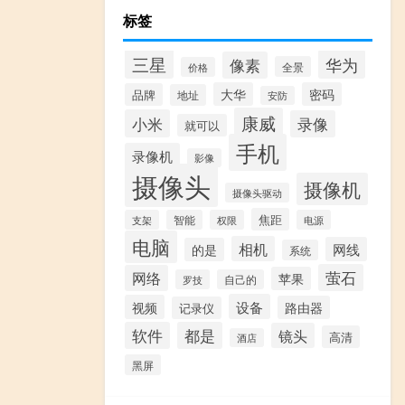
标签
三星
华为
像素
全景
价格
大华
密码
品牌
地址
安防
康威
小米
录像
就可以
手机
录像机
影像
摄像头
摄像机
摄像头驱动
焦距
支架
智能
权限
电源
电脑
相机
网线
的是
系统
萤石
网络
苹果
罗技
自己的
设备
视频
路由器
记录仪
软件
都是
镜头
高清
酒店
黑屏