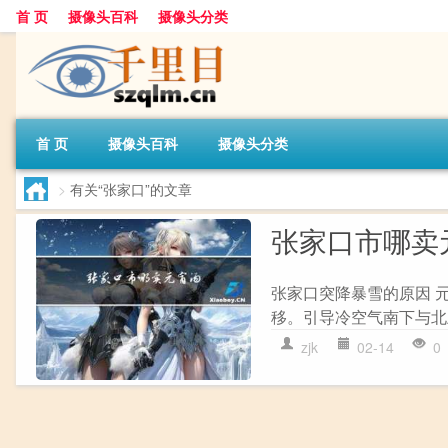
首 页
摄像头百科
摄像头分类
首 页
摄像头百科
摄像头分类
>
有关“张家口”的文章
张家口市哪卖
张家口突降暴雪的原因 
移。引导冷空气南下与北上
zjk
02-14
0