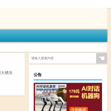
☚
湖大槽东
公告