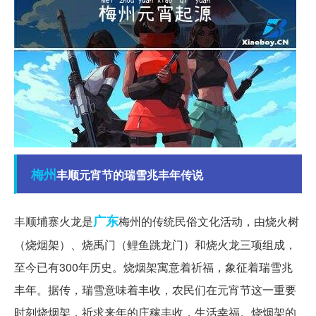
梅州
丰顺元宵节的瑞雪兆丰年传说
广东
丰顺埔寨火龙是
梅州的传统民俗文化活动，由烧火树
（烧烟架）、烧禹门（鲤鱼跳龙门）和烧火龙三项组成，
至今已有300年历史。烧烟架寓意着祈福，象征着瑞雪兆
丰年。据传，瑞雪意味着丰收，农民们在元宵节这一重要
时刻烧烟架，祈求来年的庄稼丰收，生活幸福。烧烟架的