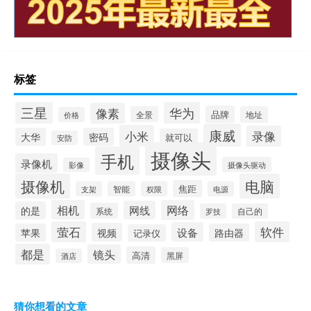
标签
三星
华为
像素
品牌
全景
地址
价格
康威
小米
录像
大华
密码
就可以
安防
摄像头
手机
录像机
摄像头驱动
影像
摄像机
电脑
焦距
支架
智能
权限
电源
相机
网络
网线
的是
系统
罗技
自己的
萤石
软件
设备
视频
苹果
路由器
记录仪
都是
镜头
高清
黑屏
酒店
猜你想看的文章