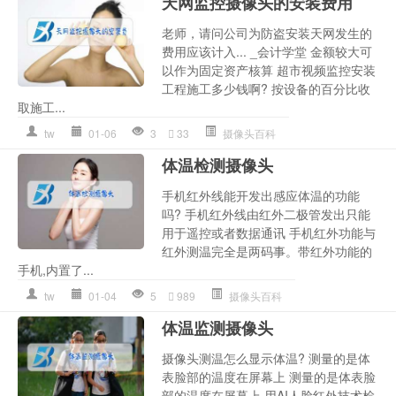
天网监控摄像头的安装费用
老师，请问公司为防盗安装天网发生的
费用应该计入... _会计学堂 金额较大可
以作为固定资产核算 超市视频监控安装
工程施工多少钱啊? 按设备的百分比收
取施工...
tw
01-06
3
33
摄像头百科
体温检测摄像头
手机红外线能开发出感应体温的功能
吗? 手机红外线由红外二极管发出只能
用于遥控或者数据通讯 手机红外功能与
红外测温完全是两码事。带红外功能的
手机,内置了...
tw
01-04
5
989
摄像头百科
体温监测摄像头
摄像头测温怎么显示体温? 测量的是体
表脸部的温度在屏幕上 测量的是体表脸
部的温度在屏幕上 用AI人脸红外技术检