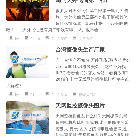
局（天外飞仙第二部）
很多人对天外飞仙第二部第一集到大结
局，天外飞仙第二部不是很了解那具体
是什么情况呢，现在让我们一起来瞧瞧
吧！ 1、天外飞仙没有第二部没有哦。 2、也不会...
tw
04-10
0
897
文章列表
台湾摄像头生产厂家
有一台湾产不知名!万能飞碟形(内芯片di
vio nw801LQ)摄像头久。 这个不好找
啊?你看看他们的官方网站。看有没有?
2016年十大无线网络摄像机排行榜有谁
了解过?_...
tw
01-11
2
348
摄像头百科
天网监控摄像头图片
天网监控摄像头什么样? 天网摄像头就
是由枪机和球机组成的,比一般民用的监
控要大,要长,因为它的清晰度会更高,性
能会更优越 天网摄像头就是由枪机和球