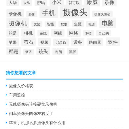
康威
小米
录像
大华
密码
就可以
安防
摄像头
手机
录像机
摄像头驱动
影像
摄像机
电脑
焦距
支架
智能
权限
电源
相机
网络
网线
的是
系统
罗技
自己的
萤石
软件
设备
视频
苹果
路由器
记录仪
都是
镜头
高清
黑屏
酒店
猜你想看的文章
摄像头价格表
车用监控
无线摄像头连接硬盘录像机
倒车摄像头图像左右反了
苹果手机那么多摄像头有什么用