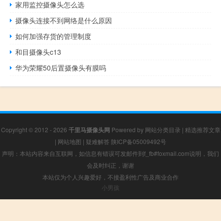
家用监控摄像头怎么选
摄像头连接不到网络是什么原因
如何加强存货的管理制度
和目摄像头c13
华为荣耀50后置摄像头有膜吗
Copyright © 2012 - 2026
千里马摄像头网
Powered by
网站分类目录
|
精选推荐文章
|
网站地图
|
疑难解答
陕ICP备05009492号
声明：本站内容来自互联网，如信息有错误可发邮件到f_fb#foxmail.com说明，我们
会及时纠正，谢谢
本站仅为个人兴趣爱好，不接盈利性广告及商业合作
小男孩