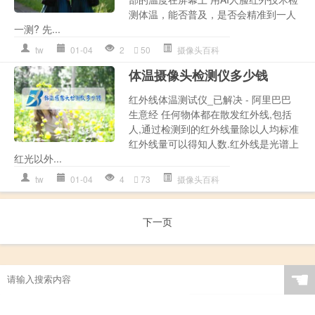
测体温，能否普及，是否会精准到一人
一测? 先...
tw
01-04
2
50
摄像头百科
体温摄像头检测仪多少钱
红外线体温测试仪_已解决 - 阿里巴巴
生意经 任何物体都在散发红外线,包括
人,通过检测到的红外线量除以人均标准
红外线量可以得知人数.红外线是光谱上
红光以外...
tw
01-04
4
73
摄像头百科
下一页
☚