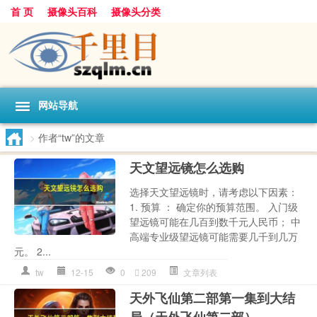
首 页
摄像头百科
摄像头分类
网站导航
>
作者“tw”的文章
天文望远镜怎么选购
选择天文望远镜时，请考虑以下因素：
1. 预算 ： 确定你的预算范围。 入门级
望远镜可能在几百到数千元人民币； 中
高端专业级望远镜可能需要几千到几万
元。 2...
tw
12-15
0
209
文章列表
天外飞仙第二部第一集到大结