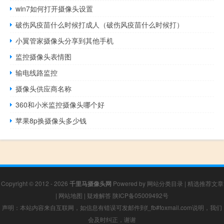
win7如何打开摄像头设置
破伤风疫苗什么时候打成人（破伤风疫苗什么时候打）
小翼管家摄像头分享到其他手机
监控摄像头表情图
输电线路监控
摄像头供应商名称
360和小米监控摄像头哪个好
苹果8p换摄像头多少钱
Copyright © 2012 - 2026
千里马摄像头网
Powered by
网站分类目录
|
精选推荐文章
|
网站地图
|
疑难解答
陕ICP备05009492号
声明：本站内容来自互联网，如信息有错误可发邮件到f_fb#foxmail.com说明，我们
会及时纠正，谢谢