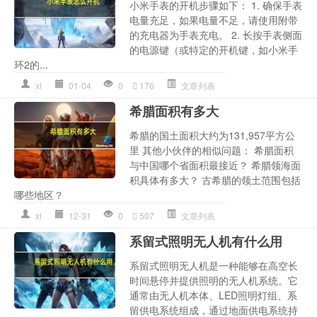
小米手表的开机步骤如下： 1. 确保手表
电量充足，如果电量不足，请使用附带
的充电器为手表充电。 2. 长按手表侧面
的电源键（或特定的开机键，如小米手
环2的...
xl
01-04
0
176
文章列表
希腊面积有多大
希腊的国土面积大约为131,957平方公
里 其他小伙伴的相似问题： 希腊面积
与中国哪个省面积最接近？ 希腊领海面
积具体有多大？ 古希腊的领土范围包括
哪些地区？
xl
12-31
0
507
文章列表
系留式照明无人机有什么用
系留式照明无人机是一种能够在高空长
时间悬停并提供照明的无人机系统。它
通常由无人机本体、LED照明灯组、系
留供电系统组成，通过地面供电系统持