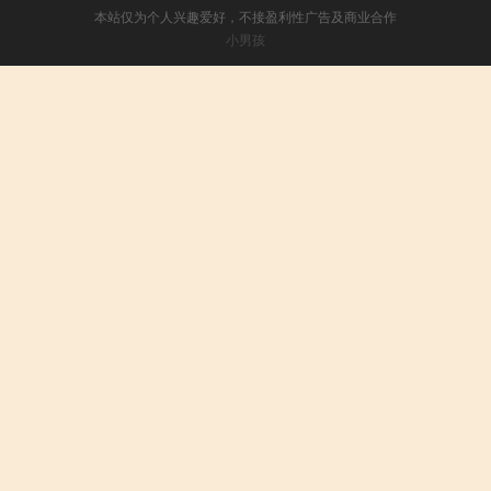
本站仅为个人兴趣爱好，不接盈利性广告及商业合作
小男孩