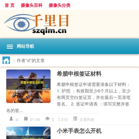
首 页
摄像头百科
摄像头分类
网站导航
>
作者“xl”的文章
希腊申根签证材料
希腊申根签证申请需要准备以下材料：
1. 护照 ：有效期至少6个月以上，至少
有两页空白签证页，并在最后一页亲笔
签名。 2. 签证申请表 ：填写完整并签
名的签...
xl
01-06
0
310
文章列表
小米手表怎么开机