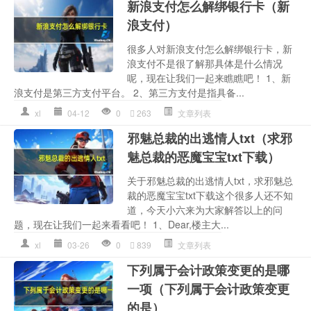
新浪支付怎么解绑银行卡（新
浪支付）
很多人对新浪支付怎么解绑银行卡，新
浪支付不是很了解那具体是什么情况
呢，现在让我们一起来瞧瞧吧！ 1、新
浪支付是第三方支付平台。 2、第三方支付是指具备...
xl
04-12
0
263
文章列表
邪魅总裁的出逃情人txt（求邪
魅总裁的恶魔宝宝txt下载）
关于邪魅总裁的出逃情人txt，求邪魅总
裁的恶魔宝宝txt下载这个很多人还不知
道，今天小六来为大家解答以上的问
题，现在让我们一起来看看吧！ 1、Dear,楼主大...
xl
03-26
0
839
文章列表
下列属于会计政策变更的是哪
一项（下列属于会计政策变更
的是）