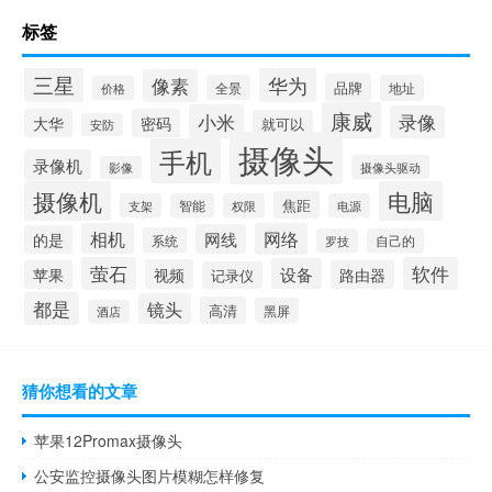
标签
三星
华为
像素
品牌
全景
地址
价格
康威
小米
录像
大华
密码
就可以
安防
摄像头
手机
录像机
摄像头驱动
影像
摄像机
电脑
焦距
支架
智能
权限
电源
相机
网络
网线
的是
系统
罗技
自己的
萤石
软件
设备
视频
苹果
路由器
记录仪
都是
镜头
高清
黑屏
酒店
猜你想看的文章
苹果12Promax摄像头
公安监控摄像头图片模糊怎样修复