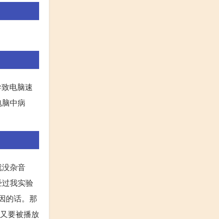
导致电脑速
电脑中病
就没杂音
经过我实验
原因的话。那
,又要被播放