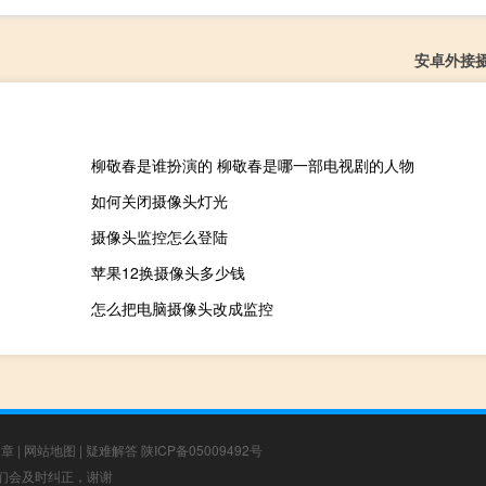
安卓外接
柳敬春是谁扮演的 柳敬春是哪一部电视剧的人物
如何关闭摄像头灯光
摄像头监控怎么登陆
苹果12换摄像头多少钱
怎么把电脑摄像头改成监控
文章
|
网站地图
|
疑难解答
陕ICP备05009492号
，我们会及时纠正，谢谢