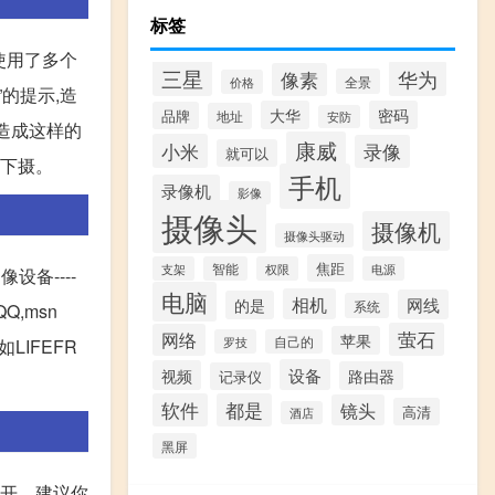
标签
使用了多个
三星
华为
像素
全景
价格
的提示,造
大华
密码
品牌
地址
安防
,造成这样的
康威
小米
录像
就可以
拔下摄。
手机
录像机
影像
摄像头
摄像机
摄像头驱动
焦距
支架
智能
权限
电源
设备----
电脑
相机
网线
的是
系统
Q,msn
萤石
网络
苹果
罗技
自己的
如LIFEFR
设备
视频
路由器
记录仪
软件
都是
镜头
高清
酒店
黑屏
打开。建议你