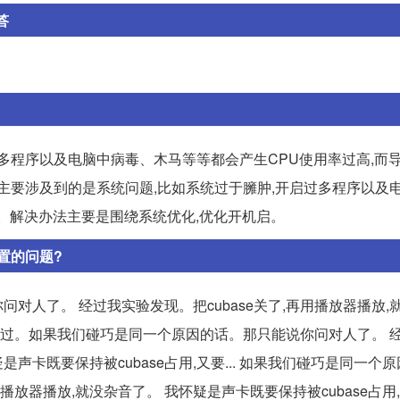
答
多程序以及电脑中病毒、木马等等都会产生CPU使用率过高,而
方面主要涉及到的是系统问题,比如系统过于臃肿,开启过多程序以及
。解决办法主要是围绕系统优化,优化开机启。
置的问题?
人了。 经过我实验发现。把cubase关了,再用播放器播放,
我也遇到过。如果我们碰巧是同一个原因的话。那只能说你问对人了。 
疑是声卡既要保持被cubase占用,又要... 如果我们碰巧是同一个
用播放器播放,就没杂音了。 我怀疑是声卡既要保持被cubase占用