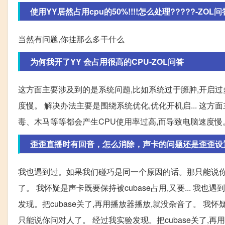
使用YY居然占用cpu的50%!!!!怎么处理?????-ZOL问
当然有问题,你挂那么多干什么
为何我开了YY 会占用很高的CPU-ZOL问答
这方面主要涉及到的是系统问题,比如系统过于臃肿,开启过
度慢。 解决办法主要是围绕系统优化,优化开机启... 这
毒、木马等等都会产生CPU使用率过高,而导致电脑速度慢
歪歪直播时有回音，怎么消除，声卡的问题还是歪歪设
我也遇到过。如果我们碰巧是同一个原因的话。那只能说你问对
了。 我怀疑是声卡既要保持被cubase占用,又要... 
发现。把cubase关了,再用播放器播放,就没杂音了。 我怀
只能说你问对人了。 经过我实验发现。把cubase关了,再