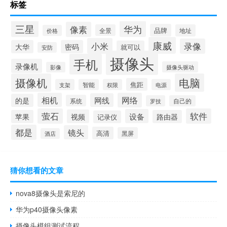
标签
三星
华为
像素
品牌
全景
地址
价格
康威
小米
录像
大华
密码
就可以
安防
摄像头
手机
录像机
摄像头驱动
影像
摄像机
电脑
焦距
支架
智能
权限
电源
相机
网络
网线
的是
系统
罗技
自己的
萤石
软件
设备
视频
苹果
路由器
记录仪
都是
镜头
高清
黑屏
酒店
猜你想看的文章
nova8摄像头是索尼的
华为p40摄像头像素
摄像头模组测试流程