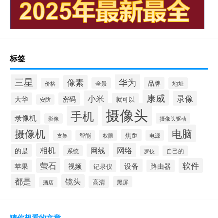
标签
三星
华为
像素
品牌
全景
地址
价格
康威
小米
录像
大华
密码
就可以
安防
摄像头
手机
录像机
摄像头驱动
影像
摄像机
电脑
焦距
支架
智能
权限
电源
相机
网络
网线
的是
系统
罗技
自己的
萤石
软件
设备
视频
苹果
路由器
记录仪
都是
镜头
高清
黑屏
酒店
猜你想看的文章