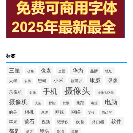
标签
三星
华为
像素
品牌
全景
地址
价格
康威
小米
录像
大华
密码
就可以
安防
摄像头
手机
录像机
摄像头驱动
影像
摄像机
电脑
焦距
支架
智能
权限
电源
相机
网络
网线
的是
系统
罗技
自己的
萤石
软件
设备
视频
苹果
路由器
记录仪
都是
镜头
高清
黑屏
酒店