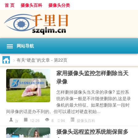
首 页
摄像头百科
摄像头分类
网站导航
>
有关“硬盘”的文章
- 第22页
家用摄像头监控怎样删除当天
录像
怎样删掉摄像头当天录的录像? 监控系
统的录像一般是不许随便删除的,这是录
像机的最大特征。如果想删除某一段时
间录像的话是办不到的。但可以通过对硬盘初始...
jy
12-26
8
94
摄像头百科
摄像头远程监控系统能保留多