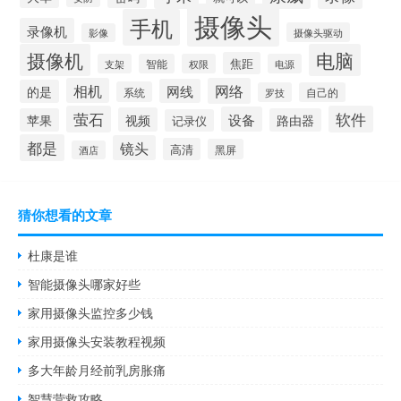
摄像头
手机
录像机
摄像头驱动
影像
摄像机
电脑
焦距
支架
智能
权限
电源
相机
网络
网线
的是
系统
罗技
自己的
萤石
软件
设备
视频
苹果
路由器
记录仪
都是
镜头
高清
黑屏
酒店
猜你想看的文章
杜康是谁
智能摄像头哪家好些
家用摄像头监控多少钱
家用摄像头安装教程视频
多大年龄月经前乳房胀痛
智慧营救攻略