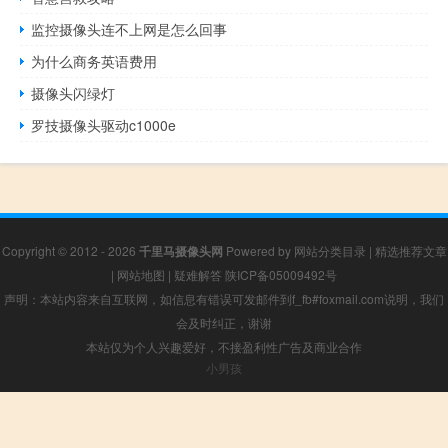
监控摄像头连不上网是怎么回事
为什么商务英语费用
摄像头闪绿灯
罗技摄像头驱动c1000e
Copyright © 2012 - 2026
千里马摄像头网
Powered by
网站分类目录
|
精选推荐文章
|
网站地图
|
疑难解答
陕ICP备05009492号
声明：本站内容来自互联网，如信息有错误可发邮件到f_fb#foxmail.com说明，我们
会及时纠正，谢谢
本站仅为个人兴趣爱好，不接盈利性广告及商业合作
小男孩