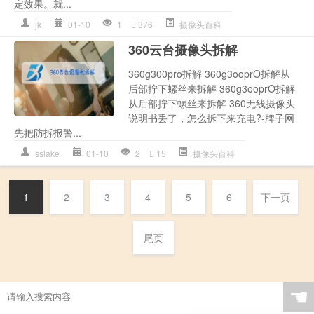
定效果。就...
jk
01-10
1
376
摄像头百科
360云台摄像头拆解
360g300pro拆解 360g3ooprO拆解从
后部拧下螺丝来拆解 360g3ooprO拆解
从后部拧下螺丝来拆解 360无线摄像头
说明书丢了，怎么拆下来充电?-牌子网
先把防拆报警...
sslake
01-10
2
15
摄像头百科
1
2
3
4
5
6
下一页
尾页
☚