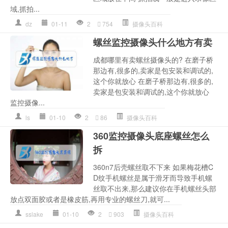
域,抓拍...
dz
01-11
2
754
摄像头百科
螺丝监控摄像头什么地方有卖
成都哪里有卖螺丝摄像头的? 在磨子桥
那边有,很多的,卖家是包安装和调试的,
这个你就放心 在磨子桥那边有,很多的,
卖家是包安装和调试的,这个你就放心
监控摄像...
ls
01-10
2
86
摄像头百科
360监控摄像头底座螺丝怎么
拆
360n7后壳螺丝取不下来 如果梅花槽C
D纹手机螺丝是属于滑牙而导致手机螺
丝取不出来,那么建议你在手机螺丝头部
放点双面胶或者是橡皮筋,再用专业的螺丝刀,就可...
sslake
01-10
2
903
摄像头百科