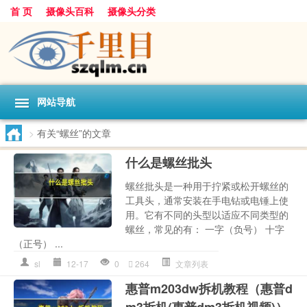
首 页
摄像头百科
摄像头分类
网站导航
>
有关“螺丝”的文章
什么是螺丝批头
螺丝批头是一种用于拧紧或松开螺丝的
工具头，通常安装在手电钻或电锤上使
用。它有不同的头型以适应不同类型的
螺丝，常见的有： 一字（负号） 十字
（正号） ...
sl
12-17
0
264
文章列表
惠普m203dw拆机教程（惠普d