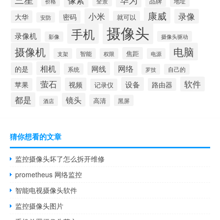
像素
品牌
全景
地址
价格
康威
小米
录像
大华
密码
就可以
安防
摄像头
手机
录像机
摄像头驱动
影像
摄像机
电脑
焦距
支架
智能
权限
电源
相机
网络
网线
的是
系统
罗技
自己的
萤石
软件
设备
视频
苹果
路由器
记录仪
都是
镜头
高清
黑屏
酒店
猜你想看的文章
监控摄像头坏了怎么拆开维修
prometheus 网络监控
智能电视摄像头软件
监控摄像头图片