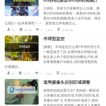
m3拆机(惠普dm3拆机视频)）
大家好，来来为大家解答以上问题。惠
普m203dw拆机教程，惠普dm3拆机(惠
普dm3拆机视频)很多人还不知道，现在
让我们一起来看看吧！ 一．惠普笔记本电脑怎么...
hp
03-24
0
974
文章列表
半球型监控
[摘要]：半球监控怎么调?半球外壳打开,
一般是旋开了的,会看到镜头和镜头座,
镜头座上有个固定镜头的螺丝,拧松,然
后看着图像拧动镜头,找到最清楚的电,
拧紧螺丝...
br
12-07
7
244
摄像头百科
道闸摄像头识别区域调整
道闸抓拍线设置方法? 抓拍线一般是进
入录像区域,抓拍区域,车牌识别区域,把
录像区域旷大,车牌识别区域缩小,抓拍
区域放在中间 抓拍线一般是进入录像区