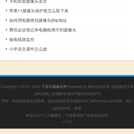
手机前置摄像头英文
苹果11摄像头保护套怎么取下来
如何用电脑查找摄像头的ip地址
腾讯会议笔记本电脑检测不到摄像头
输电线路监控
小学语文课件怎么做
Copyright © 2012 - 2026
千里马摄像头网
Powered by
网站分类目录
|
精选推荐文章
|
网站地图
|
疑难解答
陕ICP备05009492号
声明：本站内容来自互联网，如信息有错误可发邮件到f_fb#foxmail.com说明，我们
会及时纠正，谢谢
本站仅为个人兴趣爱好，不接盈利性广告及商业合作
小男孩