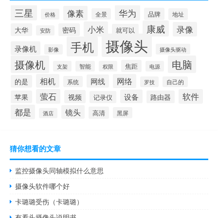
三星
华为
像素
品牌
全景
地址
价格
康威
小米
录像
大华
密码
就可以
安防
摄像头
手机
录像机
摄像头驱动
影像
摄像机
电脑
焦距
支架
智能
权限
电源
相机
网络
网线
的是
系统
罗技
自己的
萤石
软件
设备
视频
苹果
路由器
记录仪
都是
镜头
高清
黑屏
酒店
猜你想看的文章
监控摄像头同轴模拟什么意思
摄像头软件哪个好
卡璐璐受伤（卡璐璐）
有看头摄像头说明书