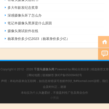
多大年龄发纪念奖章
深感摄像头坏了怎么办
笔记本摄像头黑屏是什么原因
摄像头测试软件在线
杨幂身价多少亿2023（杨幂身价多少亿）
Copyright © 2012 - 2026
千里马摄像头网
Powered by
网站分类目录
|
精选推荐文章
|
网站地图
|
疑难解答
陕ICP备05009492号
声明：本站内容来自互联网，如信息有错误可发邮件到f_fb#foxmail.com说明，我们
会及时纠正，谢谢
本站仅为个人兴趣爱好，不接盈利性广告及商业合作
小男孩