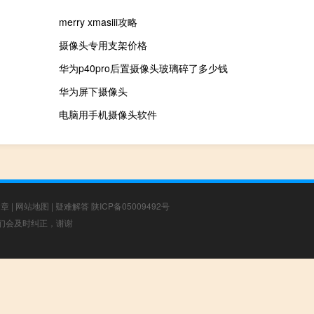
merry xmasiii攻略
摄像头专用支架价格
华为p40pro后置摄像头玻璃碎了多少钱
华为屏下摄像头
电脑用手机摄像头软件
文章
|
网站地图
|
疑难解答
陕ICP备05009492号
，我们会及时纠正，谢谢