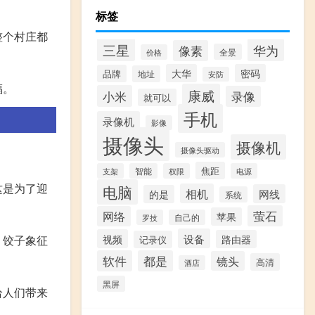
标签
整个村庄都
三星
华为
像素
全景
价格
大华
密码
品牌
地址
安防
福。
康威
小米
录像
就可以
手机
录像机
影像
摄像头
摄像机
摄像头驱动
焦距
支架
智能
权限
电源
这是为了迎
电脑
相机
网线
的是
系统
萤石
网络
苹果
罗技
自己的
设备
视频
路由器
。饺子象征
记录仪
软件
都是
镜头
高清
酒店
黑屏
给人们带来