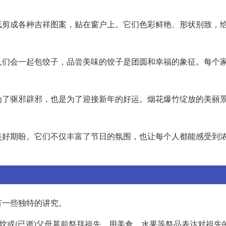
纸剪成各种吉祥图案，贴在窗户上。它们色彩鲜艳、形状别致，
人们会一起包饺子，品尝美味的饺子是团圆和幸福的象征。每个
为了驱邪辟邪，也是为了迎接新年的好运。烟花爆竹绽放的美丽
美好期盼。它们不仅丰富了节日的氛围，也让每个人都能感受到
有一些独特的讲究。
祖坟或(已逝)父母墓前祭拜祖先，用美食、水果等祭品表达对祖先