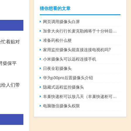
猜你想看的文章
网页调用摄像头白屏
加拿大央行行长麦克勒姆将于十分钟后就经济进展报告发表讲话
准备药检什么梗
会忙着贴对
家用监控摄像头能直接连接电视机吗?
小米摄像头可以远程连接手机
劈柴保平
日夜全彩摄像头
华为p30pro后置摄像头介绍
也给人们带
隐藏式远程监控摄像头
丰巢快递柜可以放几天（丰巢快递柜可以放几天）
电脑微信摄像头权限