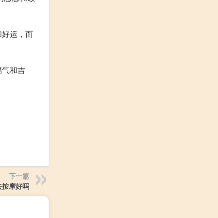
和好运，而
福气和吉
下一篇
去按摩好吗