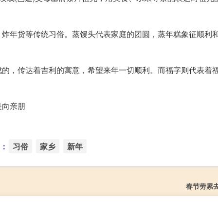
、炸年货等传统习俗。蒸馒头代表家庭的团圆，蒸年糕象征顺利
成的，传达着吉利的寓意，希望来年一切顺利。而福字则代表着
是向亲朋
：
习俗
家乡
新年
春节劳累