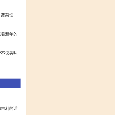
、蔬菜馅
表着新年的
货不仅美味
。
和吉利的话