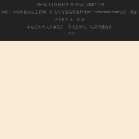
|
网站地图
|
疑难解答
陕ICP备05009492号
声明：本站内容来自互联网，如信息有错误可发邮件到f_fb#foxmail.com说明，我们
会及时纠正，谢谢
本站仅为个人兴趣爱好，不接盈利性广告及商业合作
小男孩